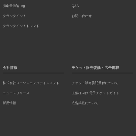
演劇最強論-ing
Q&A
クランクイン！
お問い合わせ
クランクイン！トレンド
会社情報
チケット販売委託・広告掲載
株式会社ローソンエンタテインメント
チケット販売委託受付について
ニュースリリース
主催様向け 電子チケットガイド
採用情報
広告掲載について