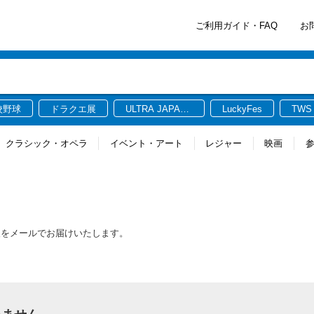
ご利用ガイド・FAQ
お
校野球
ドラクエ展
ULTRA JAPAN
LuckyFes
TWS
2026
クラシック・オペラ
イベント・アート
レジャー
映画
報をメールでお届けいたします。