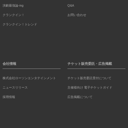
演劇最強論-ing
Q&A
クランクイン！
お問い合わせ
クランクイン！トレンド
会社情報
チケット販売委託・広告掲載
株式会社ローソンエンタテインメント
チケット販売委託受付について
ニュースリリース
主催様向け 電子チケットガイド
採用情報
広告掲載について