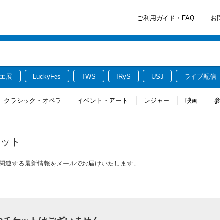
ご利用ガイド・FAQ
お
エ展
LuckyFes
TWS
IRyS
USJ
ライブ配信
クラシック・オペラ
イベント・アート
レジャー
映画
ケット
チケットに関連する最新情報をメールでお届けいたします。