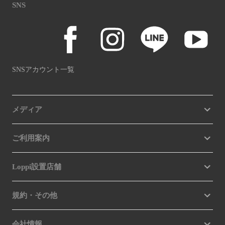
SNS
SNSアカウント一覧
メディア
ご利用案内
Loppi設置店舗
規約・その他
会社情報