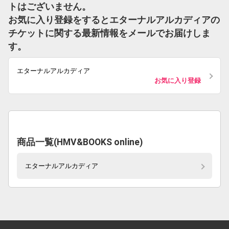
トはございません。
お気に入り登録をするとエターナルアルカディアの
チケットに関する最新情報をメールでお届けしま
す。
エターナルアルカディア
お気に入り登録
商品一覧(HMV&BOOKS online)
エターナルアルカディア