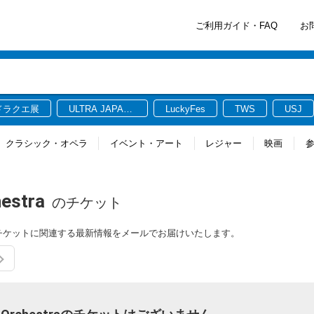
ご利用ガイド・FAQ
お
ドラクエ展
ULTRA JAPAN
LuckyFes
TWS
USJ
2026
クラシック・オペラ
イベント・アート
レジャー
映画
estra
のチケット
chestraのチケットに関連する最新情報をメールでお届けいたします。