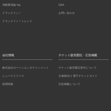
演劇最強論-ing
Q&A
クランクイン！
お問い合わせ
クランクイン！トレンド
会社情報
チケット販売委託・広告掲載
株式会社ローソンエンタテインメント
チケット販売委託受付について
ニュースリリース
主催様向け 電子チケットガイド
採用情報
広告掲載について