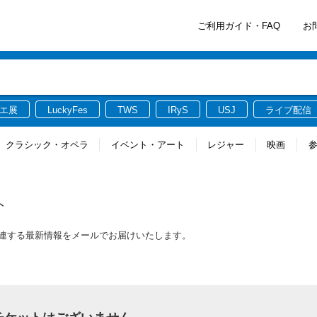
ご利用ガイド・FAQ
お
エ展
LuckyFes
TWS
IRyS
USJ
ライブ配信
クラシック・オペラ
イベント・アート
レジャー
映画
ト
チケットに関連する最新情報をメールでお届けいたします。