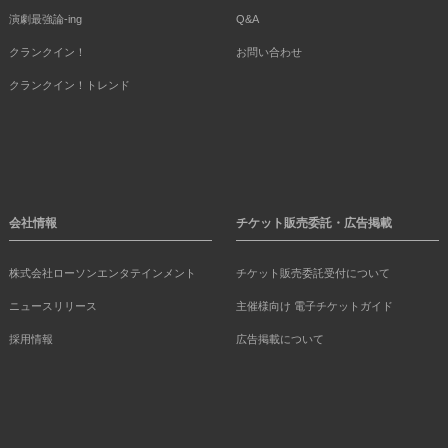
演劇最強論-ing
Q&A
クランクイン！
お問い合わせ
クランクイン！トレンド
会社情報
チケット販売委託・広告掲載
株式会社ローソンエンタテインメント
チケット販売委託受付について
ニュースリリース
主催様向け 電子チケットガイド
採用情報
広告掲載について