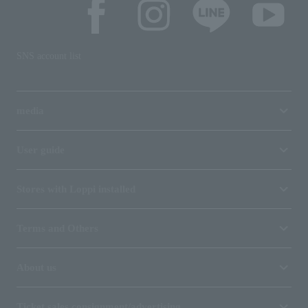
SNS account list
media
User guide
Stores with Loppi installed
Terms and Others
About us
Ticket sales consignment/advertising