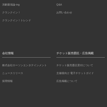
演劇最強論-ing
Q&A
クランクイン！
お問い合わせ
クランクイン！トレンド
会社情報
チケット販売委託・広告掲載
株式会社ローソンエンタテインメント
チケット販売委託受付について
ニュースリリース
主催様向け 電子チケットガイド
採用情報
広告掲載について