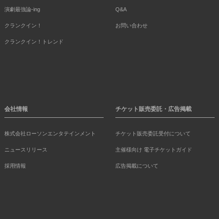
演劇最強論-ing
Q&A
クランクイン！
お問い合わせ
クランクイン！トレンド
会社情報
チケット販売委託・広告掲載
株式会社ローソンエンタテインメント
チケット販売委託受付について
ニュースリリース
主催様向け 電子チケットガイド
採用情報
広告掲載について