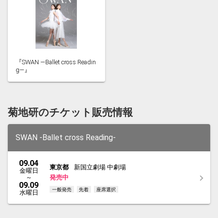
『SWAN ―Ballet cross Readin
g―』
菊地研のチケット販売情報
SWAN -Ballet cross Reading-
09.04
東京都
新国立劇場 中劇場
金曜日
～
発売中
09.09
一般発売
先着
座席選択
水曜日