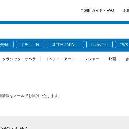
ご利用ガイド・FAQ
お
校野球
ドラクエ展
ULTRA JAPAN
LuckyFes
TWS
2026
クラシック・オペラ
イベント・アート
レジャー
映画
最新情報をメールでお届けいたします。