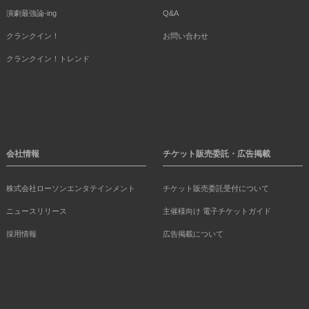
演劇最強論-ing
Q&A
クランクイン！
お問い合わせ
クランクイン！トレンド
会社情報
チケット販売委託・広告掲載
株式会社ローソンエンタテインメント
チケット販売委託受付について
ニュースリリース
主催様向け 電子チケットガイド
採用情報
広告掲載について