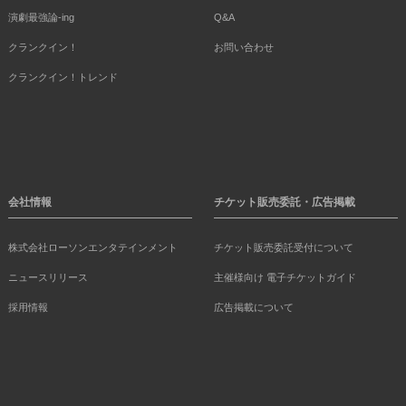
演劇最強論-ing
Q&A
クランクイン！
お問い合わせ
クランクイン！トレンド
会社情報
チケット販売委託・広告掲載
株式会社ローソンエンタテインメント
チケット販売委託受付について
ニュースリリース
主催様向け 電子チケットガイド
採用情報
広告掲載について