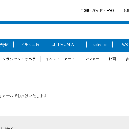
ご利用ガイド・FAQ
お
校野球
ドラクエ展
ULTRA JAPAN
LuckyFes
TWS
2026
クラシック・オペラ
イベント・アート
レジャー
映画
報をメールでお届けいたします。