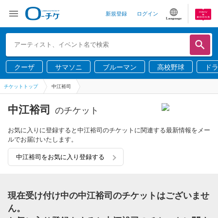
新規登録
ログイン
Language
クーザ
サマソニ
ブルーマン
高校野球
ド
チケットトップ
中江裕司
中江裕司
のチケット
お気に入りに登録すると中江裕司のチケットに関連する最新情報をメー
ルでお届けいたします。
中江裕司をお気に入り登録する
現在受け付け中の中江裕司のチケットはございませ
ん。