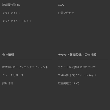
演劇最強論-ing
Q&A
クランクイン！
お問い合わせ
クランクイン！トレンド
会社情報
チケット販売委託・広告掲載
株式会社ローソンエンタテインメント
チケット販売委託受付について
ニュースリリース
主催様向け 電子チケットガイド
採用情報
広告掲載について