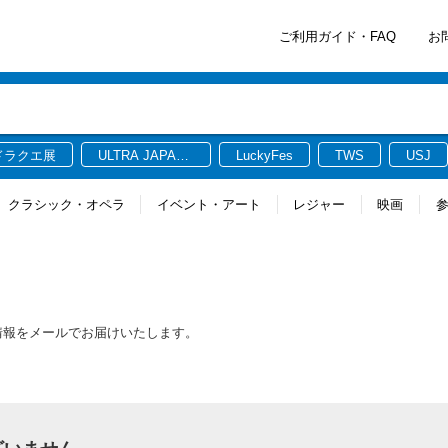
ご利用ガイド・FAQ
お
ドラクエ展
ULTRA JAPAN
LuckyFes
TWS
USJ
2026
クラシック・オペラ
イベント・アート
レジャー
映画
新情報をメールでお届けいたします。