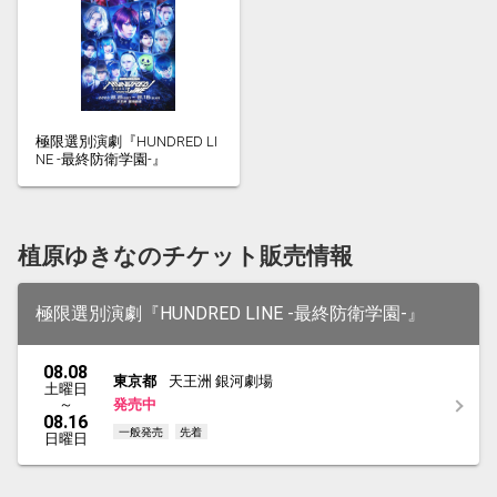
極限選別演劇『HUNDRED LI
NE -最終防衛学園-』
植原ゆきなのチケット販売情報
極限選別演劇『HUNDRED LINE -最終防衛学園-』
08.08
東京都
天王洲 銀河劇場
土曜日
～
発売中
08.16
一般発売
先着
日曜日