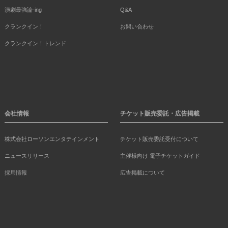
演劇最強論-ing
Q&A
クランクイン！
お問い合わせ
クランクイン！トレンド
会社情報
チケット販売委託・広告掲載
株式会社ローソンエンタテインメント
チケット販売委託受付について
ニュースリリース
主催様向け 電子チケットガイド
採用情報
広告掲載について