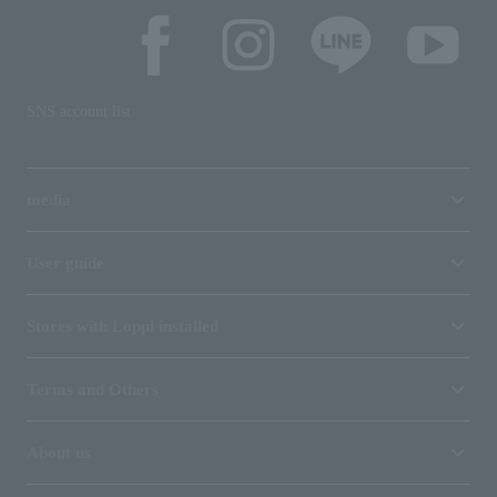
SNS account list
media
User guide
Stores with Loppi installed
Terms and Others
About us