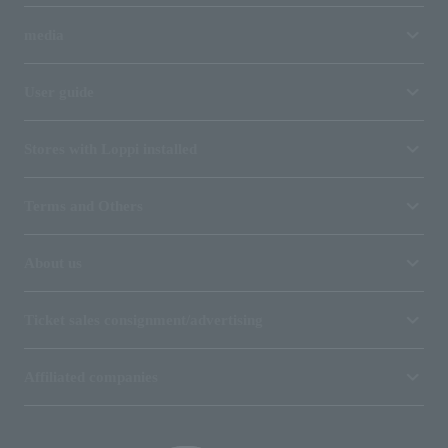
media
User guide
Stores with Loppi installed
Terms and Others
About us
Ticket sales consignment/advertising
Affiliated companies