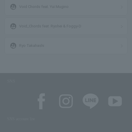
supervised_user_circle
Void Chords feat. Yui Mugino
supervised_user_circle
Void_Chords feat. Ryohei & Foggy-D
supervised_user_circle
Ryo Takahashi
SNS
SNS account list