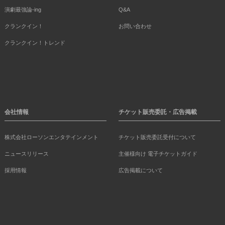
演劇最強論-ing
Q&A
クランクイン！
お問い合わせ
クランクイン！トレンド
会社情報
チケット販売委託・広告掲載
株式会社ローソンエンタテインメント
チケット販売委託受付について
ニュースリリース
主催様向け 電子チケットガイド
採用情報
広告掲載について