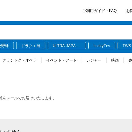
ご利用ガイド・FAQ
お
校野球
ドラクエ展
ULTRA JAPAN
LuckyFes
TWS
2026
クラシック・オペラ
イベント・アート
レジャー
映画
情報をメールでお届けいたします。