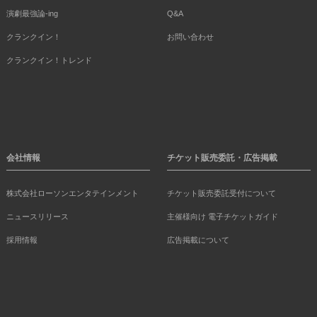
演劇最強論-ing
Q&A
クランクイン！
お問い合わせ
クランクイン！トレンド
会社情報
チケット販売委託・広告掲載
株式会社ローソンエンタテインメント
チケット販売委託受付について
ニュースリリース
主催様向け 電子チケットガイド
採用情報
広告掲載について