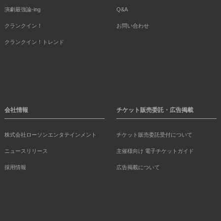
演劇最強論-ing
Q&A
クランクイン！
お問い合わせ
クランクイン！トレンド
会社情報
チケット販売委託・広告掲載
株式会社ローソンエンタテインメント
チケット販売委託受付について
ニュースリリース
主催様向け 電子チケットガイド
採用情報
広告掲載について