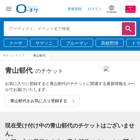
新規登録
ログイン
Language
クーザ
サマソニ
ブルーマン
高校野球
ド
チケットトップ
青山郁代
青山郁代
のチケット
お気に入りに登録すると青山郁代のチケットに関連する最新情報をメー
ルでお届けいたします。
青山郁代をお気に入り登録する
現在受け付け中の青山郁代のチケットはございませ
ん。