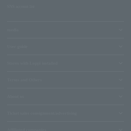
SNS account list
media
User guide
Stores with Loppi installed
Terms and Others
About us
Ticket sales consignment/advertising
Affiliated companies