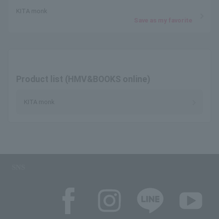
KITA monk
Save as my favorite
Product list (HMV&BOOKS online)
KITA monk
SNS