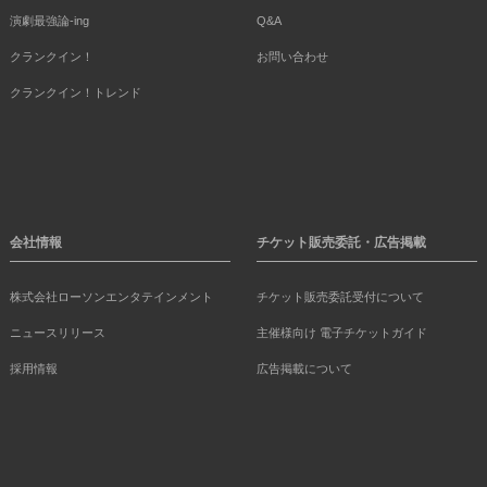
演劇最強論-ing
Q&A
クランクイン！
お問い合わせ
クランクイン！トレンド
会社情報
チケット販売委託・広告掲載
株式会社ローソンエンタテインメント
チケット販売委託受付について
ニュースリリース
主催様向け 電子チケットガイド
採用情報
広告掲載について