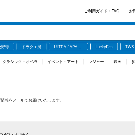
ご利用ガイド・FAQ
お
校野球
ドラクエ展
ULTRA JAPAN
LuckyFes
TWS
2026
クラシック・オペラ
イベント・アート
レジャー
映画
る最新情報をメールでお届けいたします。