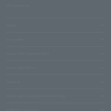
SNS account list
media
User guide
Stores with Loppi installed
Terms and Others
About us
Ticket sales consignment/advertising
Affiliated companies