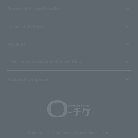
Stores with Loppi installed
Terms and Others
About us
Ticket sales consignment/advertising
Affiliated companies
Copyright © 1998 Lawson Entertainment, Inc.