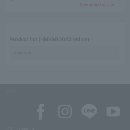
Save as my favorite
Product list (HMV&BOOKS online)
good luck
SNS
SNS account list