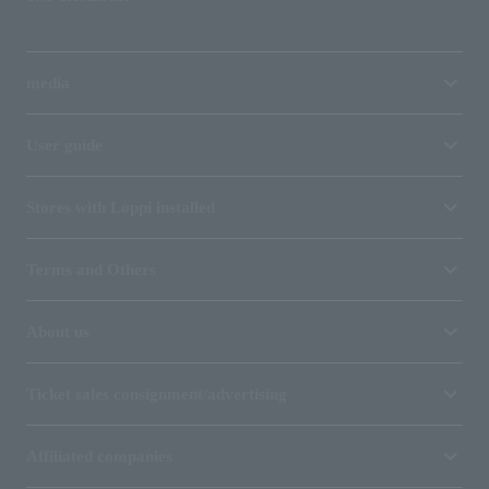
media
User guide
Stores with Loppi installed
Terms and Others
About us
Ticket sales consignment/advertising
Affiliated companies