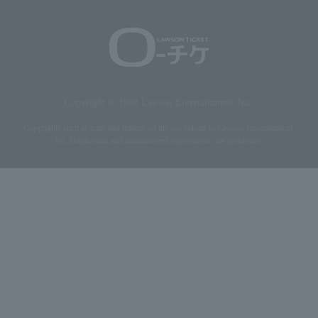
Copyright © 1998 Lawson Entertainment, Inc.
Copyrights such as texts and images on the site belong to Lawson Entertainment,
Inc. Duplication and unauthorized reproduction are prohibited.