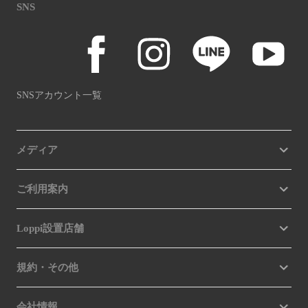
SNS
SNSアカウント一覧
メディア
ご利用案内
Loppi設置店舗
規約・その他
会社情報