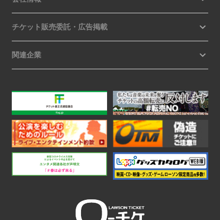
チケット販売委託・広告掲載
関連企業