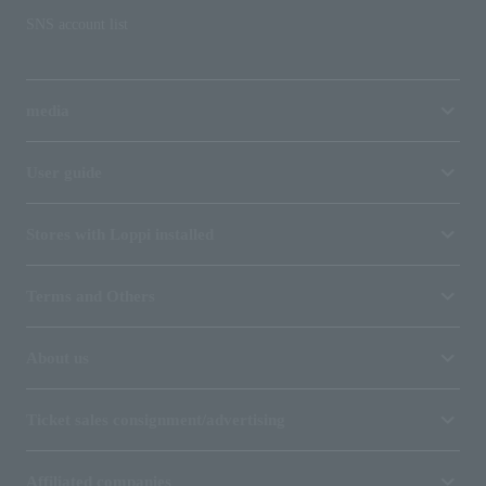
SNS account list
media
User guide
Stores with Loppi installed
Terms and Others
About us
Ticket sales consignment/advertising
Affiliated companies