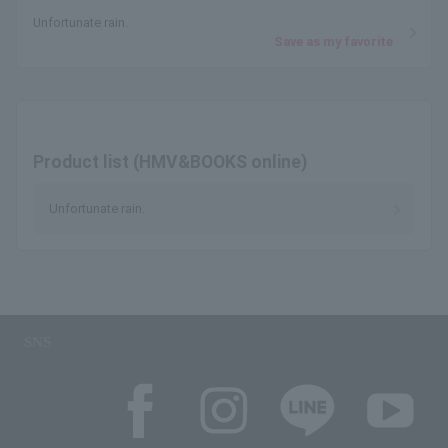
Unfortunate rain.
Save as my favorite
Product list (HMV&BOOKS online)
Unfortunate rain.
SNS