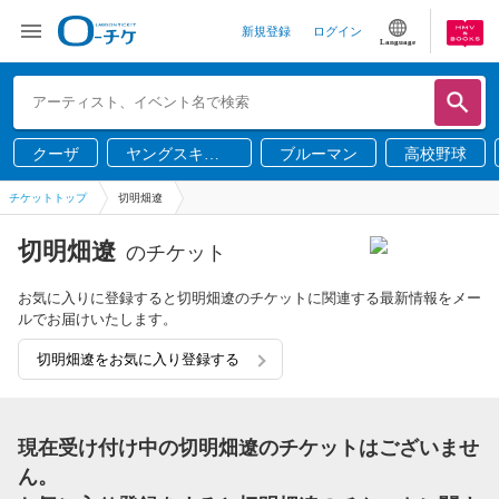
新規登録
ログイン
Language
クーザ
ヤングスキニ
ブルーマン
高校野球
ー
チケットトップ
切明畑遼
切明畑遼
のチケット
お気に入りに登録すると切明畑遼のチケットに関連する最新情報をメー
ルでお届けいたします。
切明畑遼をお気に入り登録する
現在受け付け中の切明畑遼のチケットはございませ
ん。