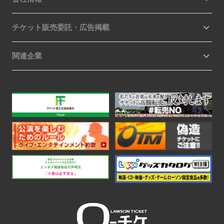
チケット販売委託・広告掲載
関連企業