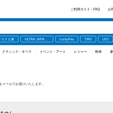
ご利用ガイド・FAQ
お
ドラクエ展
ULTRA JAPAN
LuckyFes
TWS
USJ
2026
クラシック・オペラ
イベント・アート
レジャー
映画
報をメールでお届けいたします。