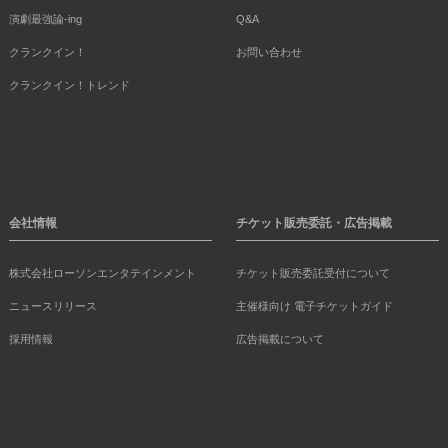
演劇最強論-ing
Q&A
クランクイン！
お問い合わせ
クランクイン！トレンド
会社情報
チケット販売委託・広告掲載
株式会社ローソンエンタテインメント
チケット販売委託受付について
ニュースリリース
主催様向け 電子チケットガイド
採用情報
広告掲載について