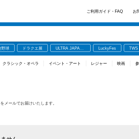
ご利用ガイド・FAQ
お
校野球
ドラクエ展
ULTRA JAPAN
LuckyFes
TWS
2026
クラシック・オペラ
イベント・アート
レジャー
映画
報をメールでお届けいたします。