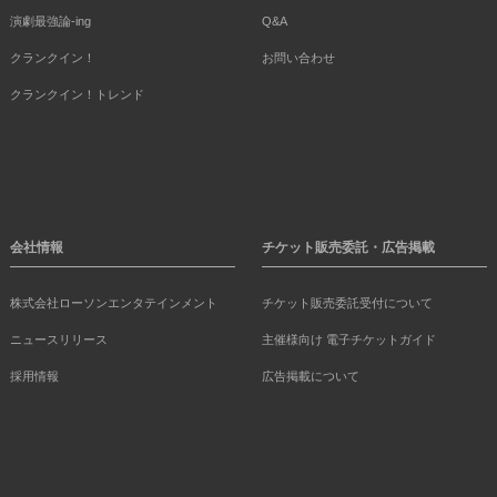
演劇最強論-ing
Q&A
クランクイン！
お問い合わせ
クランクイン！トレンド
会社情報
チケット販売委託・広告掲載
株式会社ローソンエンタテインメント
チケット販売委託受付について
ニュースリリース
主催様向け 電子チケットガイド
採用情報
広告掲載について