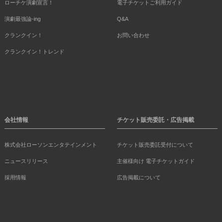
ローチケ演劇宣言！
電子チケットご利用ガイド
演劇最強論-ing
Q&A
クランクイン！
お問い合わせ
クランクイン！トレンド
会社情報
チケット販売委託・広告掲載
株式会社ローソンエンタテインメント
チケット販売委託受付について
ニュースリリース
主催様向け 電子チケットガイド
採用情報
広告掲載について