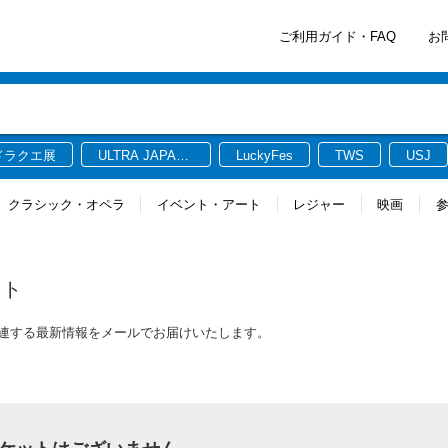
ご利用ガイド・FAQ
お
ドラクエ展
ULTRA JAPAN
LuckyFes
TWS
USJ
2026
クラシック・オペラ
イベント・アート
レジャー
映画
ット
関連する最新情報をメールでお届けいたします。