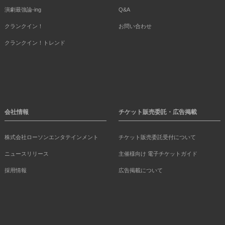
演劇最強論-ing
Q&A
クランクイン！
お問い合わせ
クランクイン！トレンド
会社情報
チケット販売委託・広告掲載
株式会社ローソンエンタテインメント
チケット販売委託受付について
ニュースリリース
主催様向け 電子チケットガイド
採用情報
広告掲載について