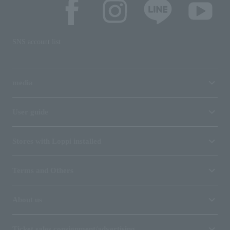
SNS account list
media
User guide
Stores with Loppi installed
Terms and Others
About us
Ticket sales consignment/advertising