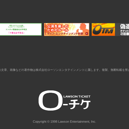
の文章、画像などの著作物は株式会社ローソンエンタテインメントに属します。複製、無断転載を禁
Copyright © 1998 Lawson Entertainment, Inc.