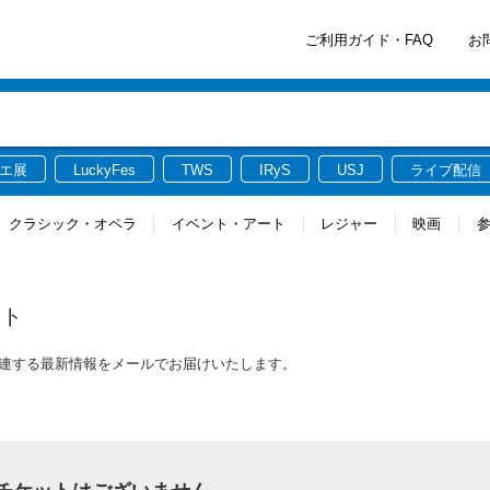
ご利用ガイド・FAQ
お
エ展
LuckyFes
TWS
IRyS
USJ
ライブ配信
クラシック・オペラ
イベント・アート
レジャー
映画
ット
チケットに関連する最新情報をメールでお届けいたします。