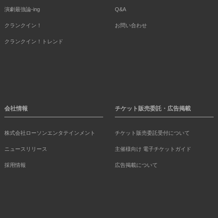
演劇最強論-ing
Q&A
クランクイン！
お問い合わせ
クランクイン！トレンド
会社情報
チケット販売委託・広告掲載
株式会社ローソンエンタテインメント
チケット販売委託受付について
ニュースリリース
主催様向け 電子チケットガイド
採用情報
広告掲載について