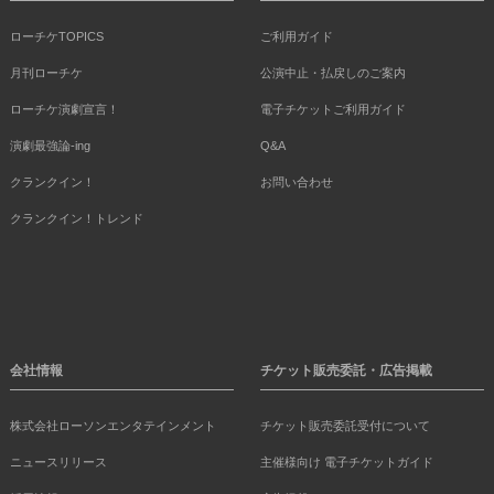
ローチケTOPICS
ご利用ガイド
月刊ローチケ
公演中止・払戻しのご案内
ローチケ演劇宣言！
電子チケットご利用ガイド
演劇最強論-ing
Q&A
クランクイン！
お問い合わせ
クランクイン！トレンド
会社情報
チケット販売委託・広告掲載
株式会社ローソンエンタテインメント
チケット販売委託受付について
ニュースリリース
主催様向け 電子チケットガイド