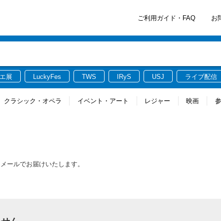
ご利用ガイド・FAQ
お
エ展
LuckyFes
TWS
IRyS
USJ
ライブ配信
クラシック・オペラ
イベント・アート
レジャー
映画
をメールでお届けいたします。