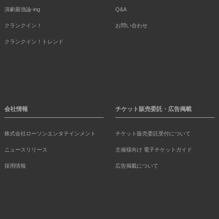
演劇最強論-ing
Q&A
クランクイン！
お問い合わせ
クランクイン！トレンド
会社情報
チケット販売委託・広告掲載
株式会社ローソンエンタテインメント
チケット販売委託受付について
ニュースリリース
主催様向け 電子チケットガイド
採用情報
広告掲載について