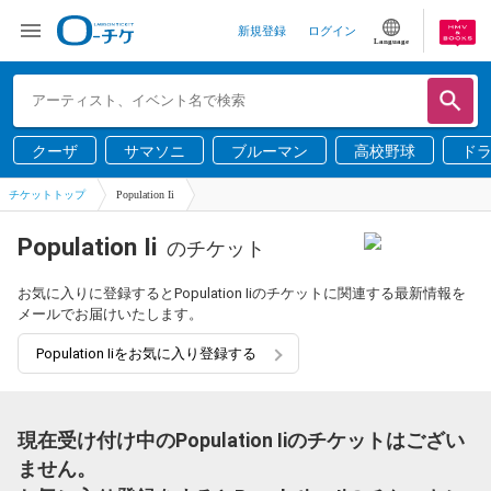
新規登録
ログイン
Language
クーザ
サマソニ
ブルーマン
高校野球
ド
チケットトップ
Population Ii
Population Ii
のチケット
お気に入りに登録するとPopulation Iiのチケットに関連する最新情報を
メールでお届けいたします。
Population Iiをお気に入り登録する
現在受け付け中のPopulation Iiのチケットはござい
ません。