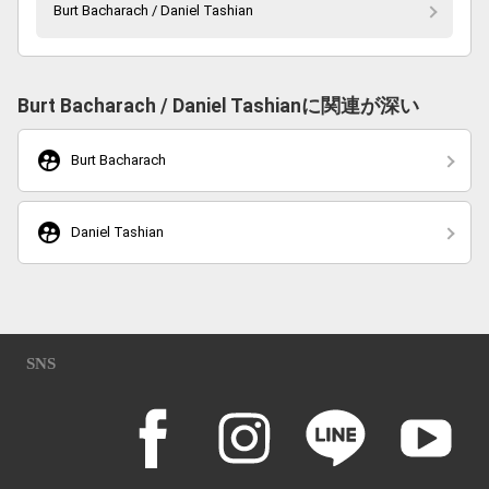
Burt Bacharach / Daniel Tashian
Burt Bacharach / Daniel Tashianに関連が深い
supervised_user_circle
Burt Bacharach
supervised_user_circle
Daniel Tashian
SNS