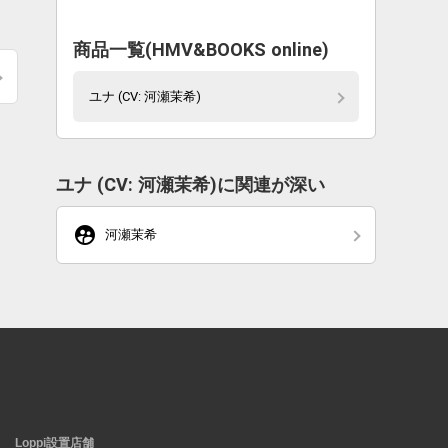
商品一覧(HMV&BOOKS online)
ユナ (CV: 河瀬茉希)
ユナ (CV: 河瀬茉希)に関連が深い
supervised_user_circle
河瀬茉希
Loppi設置店舗