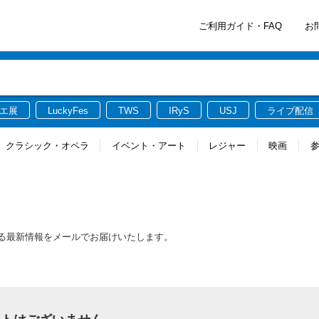
ご利用ガイド・FAQ
お
エ展
LuckyFes
TWS
IRyS
USJ
ライブ配信
クラシック・オペラ
イベント・アート
レジャー
映画
連する最新情報をメールでお届けいたします。