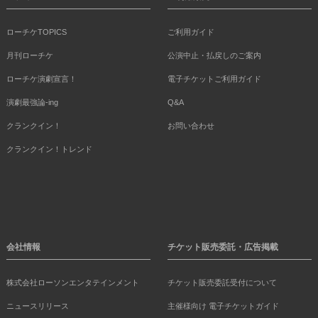
ローチケTOPICS
ご利用ガイド
月刊ローチケ
公演中止・払戻しのご案内
ローチケ演劇宣言！
電子チケットご利用ガイド
演劇最強論-ing
Q&A
クランクイン！
お問い合わせ
クランクイン！トレンド
会社情報
チケット販売委託・広告掲載
株式会社ローソンエンタテインメント
チケット販売委託受付について
ニュースリリース
主催様向け 電子チケットガイド