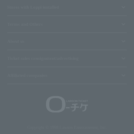
Stores with Loppi installed
Terms and Others
About us
Ticket sales consignment/advertising
Affiliated companies
Copyright © 1998 Lawson Entertainment, Inc.