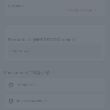
Shinkansen
Save as my favorite
Product list (HMV&BOOKS online)
Shinkansen
Shinkansenに関連が深い
supervised_user_circle
Toninho Horta
supervised_user_circle
Jaques Morelenbaum