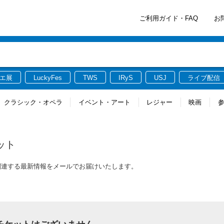
ご利用ガイド・FAQ
お
エ展
LuckyFes
TWS
IRyS
USJ
ライブ配信
クラシック・オペラ
イベント・アート
レジャー
映画
ット
に関連する最新情報をメールでお届けいたします。