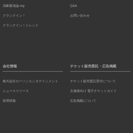
演劇最強論-ing
Q&A
クランクイン！
お問い合わせ
クランクイン！トレンド
会社情報
チケット販売委託・広告掲載
株式会社ローソンエンタテインメント
チケット販売委託受付について
ニュースリリース
主催様向け 電子チケットガイド
採用情報
広告掲載について