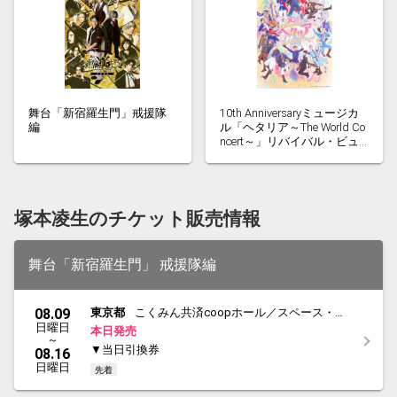
舞台「新宿羅生門」戒援隊
10th Anniversaryミュージカ
編
ル「ヘタリア～The World Co
ncert～」リバイバル・ビュ
ーイング応援上映会
塚本凌生のチケット販売情報
舞台「新宿羅生門」 戒援隊編
08.09
東京都
こくみん共済coopホール／スペース・ゼ
日曜日
ロ
本日発売
～
▼当日引換券
08.16
日曜日
先着