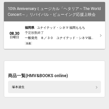
10th Anniversaryミュージカル「ヘタリア～The World
Concert～」リバイバル・ビューイング応援上映会
福岡県
ユナイテッド・シネマ 福岡ももち
予定枚数終了
08.30
日曜日
一般発売 ８／３０ ユナイテッド・シネマ福岡
ももち
先着
商品一覧(HMV&BOOKS online)
塚本凌生