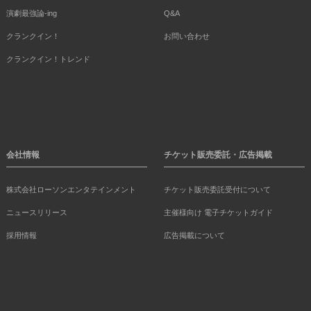
演劇最強論-ing
Q&A
クランクイン！
お問い合わせ
クランクイン！トレンド
会社情報
チケット販売委託・広告掲載
株式会社ローソンエンタテインメント
チケット販売委託受付について
ニュースリリース
主催様向け 電子チケットガイド
採用情報
広告掲載について