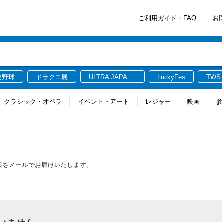
ご利用ガイド・FAQ
お
校野球
ドラクエ展
ULTRA JAPAN
LuckyFes
TWS
2026
クラシック・オペラ
イベント・アート
レジャー
映画
情報をメールでお届けいたします。