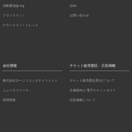
演劇最強論-ing
Q&A
クランクイン！
お問い合わせ
クランクイン！トレンド
会社情報
チケット販売委託・広告掲載
株式会社ローソンエンタテインメント
チケット販売委託受付について
ニュースリリース
主催様向け 電子チケットガイド
採用情報
広告掲載について