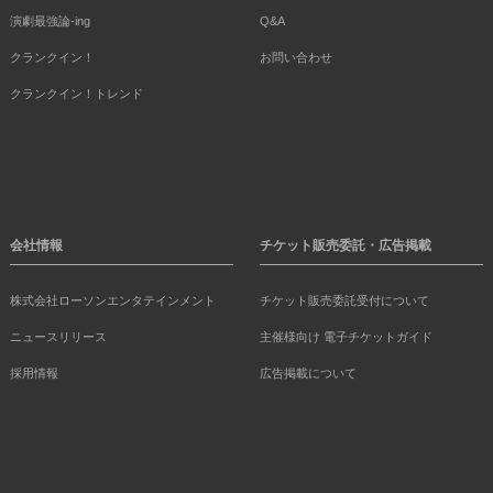
演劇最強論-ing
Q&A
クランクイン！
お問い合わせ
クランクイン！トレンド
会社情報
チケット販売委託・広告掲載
株式会社ローソンエンタテインメント
チケット販売委託受付について
ニュースリリース
主催様向け 電子チケットガイド
採用情報
広告掲載について