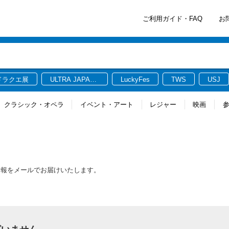
ご利用ガイド・FAQ
お
ドラクエ展
ULTRA JAPAN
LuckyFes
TWS
USJ
2026
クラシック・オペラ
イベント・アート
レジャー
映画
情報をメールでお届けいたします。