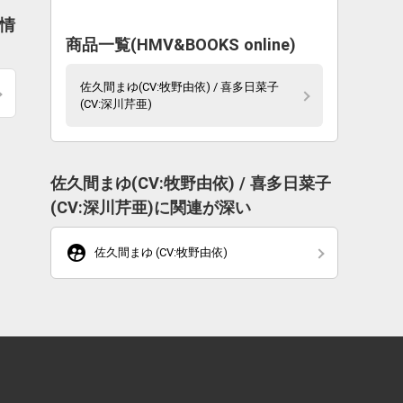
新情
商品一覧(HMV&BOOKS online)
佐久間まゆ(CV:牧野由依) / 喜多日菜子
(CV:深川芹亜)
佐久間まゆ(CV:牧野由依) / 喜多日菜子
(CV:深川芹亜)に関連が深い
supervised_user_circle
佐久間まゆ (CV:牧野由依)