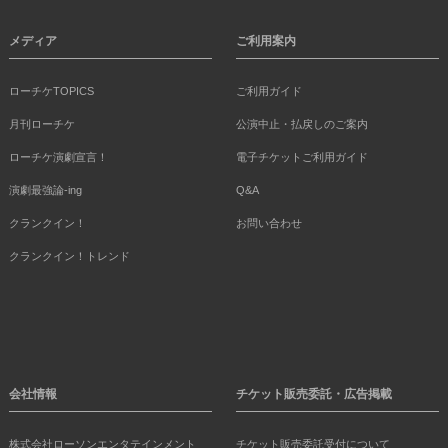
メディア
ご利用案内
ローチケTOPICS
ご利用ガイド
月刊ローチケ
公演中止・払戻しのご案内
ローチケ演劇宣言！
電子チケットご利用ガイド
演劇最強論-ing
Q&A
クランクイン！
お問い合わせ
クランクイン！トレンド
会社情報
チケット販売委託・広告掲載
株式会社ローソンエンタテインメント
チケット販売委託受付について