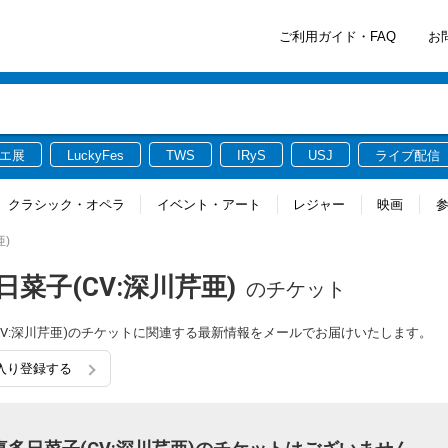
ご利用ガイド・FAQ
お
エ展
LuckyFes
TWS
IRyS
USJ
ライブ配信
クラシック・オペラ
イベント・アート
レジャー
映画
亜)
日菜子(CV:深川芹亜)
のチケット
子(CV:深川芹亜)のチケットに関連する最新情報をメールでお届けいたします。
に入り登録する