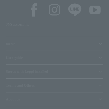
SNS account list
media
User guide
Stores with Loppi installed
Terms and Others
About us