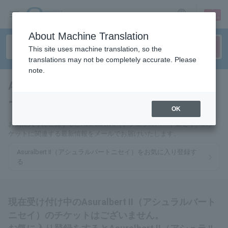
sign up
login
Language
About Machine Translation
This site uses machine translation, so the
translations may not be completely accurate. Please
note.
Asuralbert II（アシュラルバ
ートニセイ）
tickets for
OK
お気に入りに登録するとAsuralbert II（アシュラルバートニセイ）のチ
ケットに関連する最新情報をメールでお届けいたします。
Asuralbert II（アシュラルバートニセイ）をお気に入り登録す
る
現在受け付け中のAsuralbert II（アシュラルバート
ニセイ）のチケットはございません。